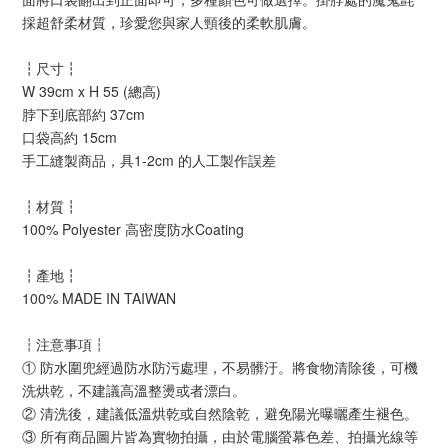
採超舒柔材質，珍愛您與家人頸後的柔軟肌膚。
┇尺寸┇
W 39cm x H 55 (總高)
脖下到底部約 37cm
口袋高約 15cm
手工縫製商品，具1-2cm 的人工製作誤差
┇材質┇
100% Polyester 高密度防水Coating
┇產地┇
100% MADE IN TAIWAN
注意事項
┇
┇
① 防水圍兜經過防水防污處理，不易髒汙。將食物清除後，可機
洗烘乾，不建議高溫整燙或者漂白。
② 清洗後，建議低溫烘乾或自然陰乾，避免陽光曝曬產生褪色。
③ 所有商品圖片皆為實物拍攝，由於電腦螢幕色差、拍攝光線等