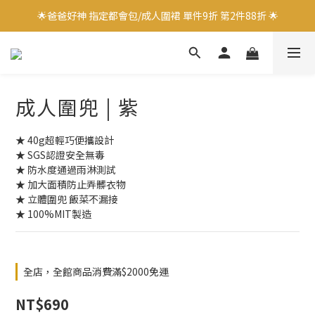
🌟爸爸好神 指定都會包/成人圍裙 單件9折 第2件88折 🌟
🌟爸爸好神 指定都會包/成人圍裙 單件9折 第2件88折 🌟
✨加入會員立即領取$100購物金✨
✨官方LINE好友募集中 送$50購物金✨
成人圍兜 | 紫
🌟爸爸好神 指定都會包/成人圍裙 單件9折 第2件88折 🌟
★ 40g超輕巧便攜設計
★ SGS認證安全無毒
★ 防水度通過雨淋測試
★ 加大面積防止弄髒衣物
★ 立體圍兜 飯菜不漏接
★ 100%MIT製造
全店，全館商品消費滿$2000免運
NT$690