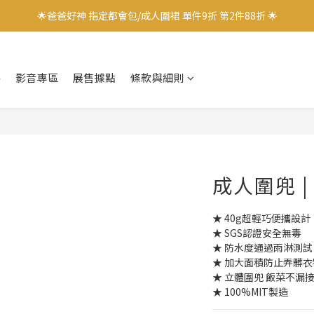
🌟爸爸好神 指定都會包/成人圍裙 單件9折 第2件88折 🌟
🌟爸爸好神 指定都會包/成人圍裙 單件9折 第2件88折 🌟
✨加入會員立即領取$100購物金✨
格
影音專區
展售據點
條款與細則
✨官方LINE好友募集中 送$50購物金✨
🌟爸爸好神 指定都會包/成人圍裙 單件9折 第2件88折 🌟
成人圍兜 
★ 40g超輕巧便攜設計
★ SGS認證安全無毒
★ 防水度通過雨淋測試
★ 加大面積防止弄髒衣
★ 立體圍兜 飯菜不漏
★ 100%MIT製造