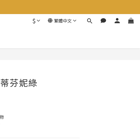
$
繁體中文
| 蒂芬妮綠
物
接