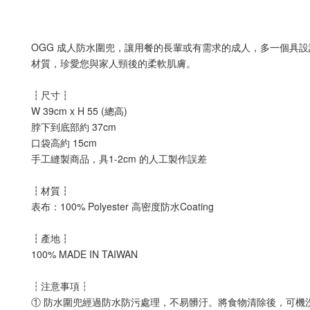
OGG 成人防水圍兜，讓用餐的長輩或有需求的成人，多一個具
材質，珍愛您與家人頸後的柔軟肌膚。
┇尺寸┇
W 39cm x H 55 (總高)
脖下到底部約 37cm
口袋高約 15cm
手工縫製商品，具1-2cm 的人工製作誤差
┇材質┇
表布：100% Polyester 高密度防水Coating
┇產地┇
100% MADE IN TAIWAN
注意事項
┇
┇
① 防水圍兜經過防水防污處理，不易髒汙。將食物清除後，可機