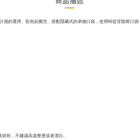
商品描述
設計感的選擇。彩色款圍兜，搭配隱藏式的承物口袋，使用時從背面將口
洗烘乾，不建議高溫整燙或者漂白。