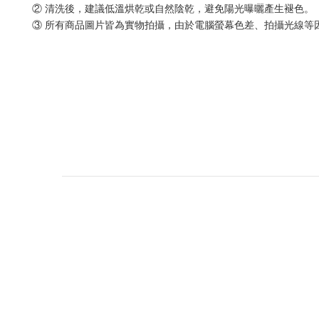
② 清洗後，建議低溫烘乾或自然陰乾，避免陽光曝曬產生褪色。
③ 所有商品圖片皆為實物拍攝，由於電腦螢幕色差、拍攝光線等