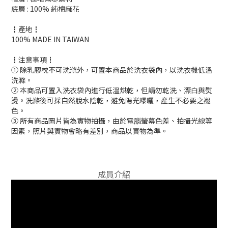
底層 : 100% 純棉麻花
┇產地┇
100% MADE IN TAIWAN
┇注意事項┇
① 除乳膠枕不可洗滌外，可置本商品於洗衣袋內，以洗衣機低溫
洗滌。
② 本商品可置入洗衣袋內進行低溫烘乾，但請勿乾洗、漂白與熨
燙。洗滌後可採自然脫水陰乾，避免陽光曝曬，產生不必要之褪
色。
③ 所有商品圖片皆為實物拍攝，由於電腦螢幕色差、拍攝光線等
因素，照片與實物會略有差別，商品以實物為準。
成員介紹