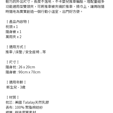
輕巧的外出尺寸，長度不落地，不卡嬰兒推車輪胎。增配量組多
功能通用型雙頭夾，可將推車被夾繞於推車、揹巾上，讓媽咪隨
時隨地為寶寶創造一個行動小溫室，出門好方便。
┇產品內容物┇
枕頭 x 1
隨身被 x 1
萬用夾 x 2
┇適用方式┇
推車 / 床墊 / 安全座椅 ...等
┇尺寸┇
隨身枕 : 26 x 20cm
隨身被 : 90cm x 70cm
┇適用年齡┇
新生兒 - 3歲
┇材質┇
枕芯 : 美國 Talalay天然乳膠
表布 : 100% 聚脂棉紡紗
裡層 : 極地禦寒素材