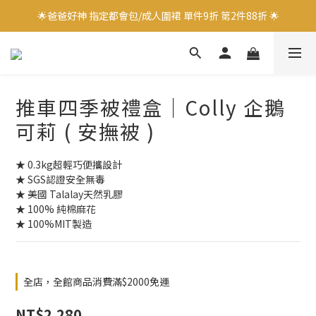
🌟爸爸好神 指定都會包/成人圍裙 單件9折 第2件88折 🌟
🌟爸爸好神 指定都會包/成人圍裙 單件9折 第2件88折 🌟
✨加入會員立即領取$100購物金✨
✨官方LINE好友募集中 送$50購物金✨
推車四季被禮盒｜Colly 企鵝
🌟爸爸好神 指定都會包/成人圍裙 單件9折 第2件88折 🌟
可莉 ( 安撫被 )
★ 0.3kg超輕巧便攜設計
★ SGS認證安全無毒
★ 美國 Talalay天然乳膠
★ 100% 純棉麻花
★ 100%MIT製造
全店，全館商品消費滿$2000免運
NT$2,280