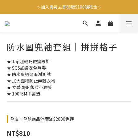
🌟爸爸好神 指定都會包/成人圍裙 單件9折 第2件88折 🌟
✨加入會員立即領取$100購物金✨
✨官方LINE好友募集中 送$50購物金✨
🌟爸爸好神 指定都會包/成人圍裙 單件9折 第2件88折 🌟
防水圍兜袖套組｜拼拼格子
★ 15g超輕巧便攜設計
★ SGS認證安全無毒
★ 防水度通過雨淋測試
★ 加大面積防止弄髒衣物
★ 立體圍兜 飯菜不漏接
★ 100%MIT製造
全店，全館商品消費滿$2000免運
NT$810