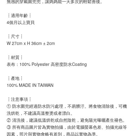
無感的穿戴圍兜兜，讓媽媽能一天多次的輕鬆善後。
適用年齡
┇
┇
4個月以上寶貝
尺寸
┇
┇
W 27cm x H 36cm ± 2cm
材質
┇
┇
表布：100% Polyester 高密度防水Coating
產地
┇
┇
100% MADE IN TAIWAN
注意事項
┇
┇
① 防水圍兜經過防水防污處理，不易髒汙。將食物清除後，可機
洗烘乾，不建議高溫整燙或者漂白。
② 清洗後，建議低溫烘乾或自然陰乾，避免陽光曝曬產生褪色。
③ 所有商品圖片皆為實物拍攝，由於電腦螢幕色差、拍攝光線等
因素，照片與實物會略有差別，商品以實物為準。