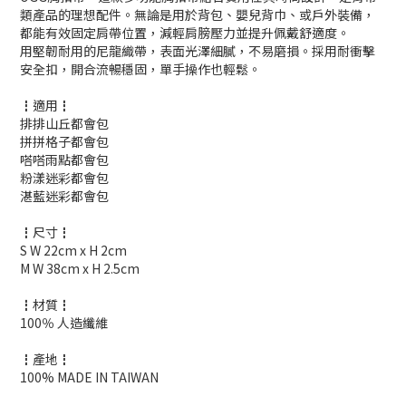
類產品的理想配件。無論是用於背包、嬰兒背巾、或戶外裝備，
都能有效固定肩帶位置，減輕肩膀壓力並提升佩戴舒適度。
用堅韌耐用的尼龍織帶，表面光澤細膩，不易磨損。採用耐衝擊
安全扣，開合流暢穩固，單手操作也輕鬆。
┇適用┇
排排山丘都會包
拼拼格子都會包
嗒嗒雨點都會包
粉漾迷彩都會包
湛藍迷彩都會包
┇尺寸┇
S W 22cm x H 2cm
M W 38cm x H 2.5cm
┇材質┇
100％ 人造纖維
┇產地┇
100% MADE IN TAIWAN