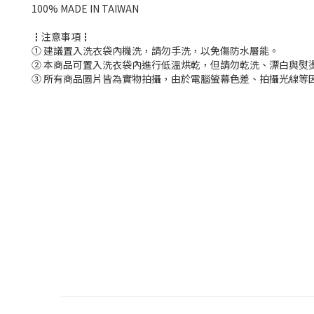
100% MADE IN TAIWAN
┇注意事項┇
① 建議置入洗衣袋內機洗，請勿手洗，以免傷防水層能。
② 本商品可置入洗衣袋內進行低溫烘乾，但請勿乾洗、漂白與熨
③ 所有商品圖片皆為實物拍攝，由於電腦螢幕色差、拍攝光線等