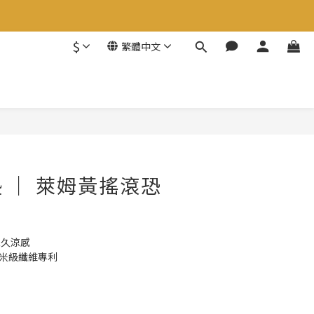
$
繁體中文
 ｜ 萊姆黃搖滾恐
永久涼感
奈米級纖維專利