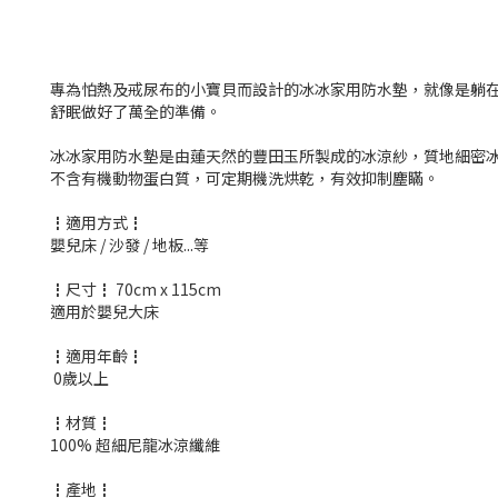
專為怕熱及戒尿布的小寶貝而設計的冰冰家用防水墊，就像是躺在
舒眠做好了萬全的準備。
冰冰家用防水墊是由蓮天然的豐田玉所製成的冰涼紗，質地細密冰
不含有機動物蛋白質，可定期機洗烘乾，有效抑制塵瞞。
┇適用方式┇
嬰兒床 / 沙發 / 地板...等
┇尺寸┇ 70cm x 115cm
適用於嬰兒大床
┇適用年齡┇
0歲以上
┇材質┇
100% 超細尼龍冰涼纖維
┇產地┇