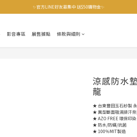
🌟爸爸好神 指定都會包/成人圍裙 單件9折 第2件88折 🌟
✨官方LINE好友募集中 送$50購物金✨
🌟爸爸好神 指定都會包/成人圍裙 單件9折 第2件88折 🌟
格
影音專區
展售據點
條款與細則
涼感防水墊
龍
★ 台東豐田玉石紗製 
★ 異型斷面吸濕排汗
★ AZO FREE 環保印染
★ 防水/防蟎/抗菌
★ 100％MIT製造