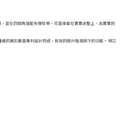
膜，並在四個角落配有彈性帶，可直接套在寶寶床墊上，為寶寶的
纖維的異形斷面專利設計而成，有效的提升吸濕排汗的功能。 棉芯