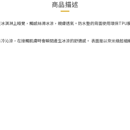
商品描述
冰淇淋上睡覺，觸感絲滑冰涼，親膚透氣。防水墊的背面使用環保TPU
冷沁涼，在接觸肌膚時會瞬間產生冰涼的舒適感。 表面是以奈米級超細