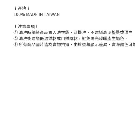
┇產地┇
100% MADE IN TAIWAN
┇注意事項┇
① 清洗時請將產品置入洗衣袋，可機洗，不建議高溫整燙或漂白
② 清洗後建議低溫烘乾或自然陰乾，避免陽光曝曬產生退色。
③ 所有商品圖片皆為實物拍攝，由於螢幕顯示差異，實際顏色可