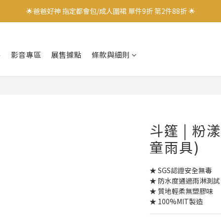
🌟爸爸好神 指定都會包/成人圍裙 單件9折 第2件88折 🌟
🌟爸爸好神 指定都會包/成人圍裙 單件9折 第2件88折 🌟
✨加入會員立即領取$100購物金✨
格
影音專區
展售據點
條款與細則
✨官方LINE好友募集中 送$50購物金✨
🌟爸爸好神 指定都會包/成人圍裙 單件9折 第2件88折 🌟
斗篷 | 粉
童雨具)
★ SGS認證安全無毒
★ 防水度通過雨淋測試
★ 質地輕柔無塑膠味
★ 100%MIT製造