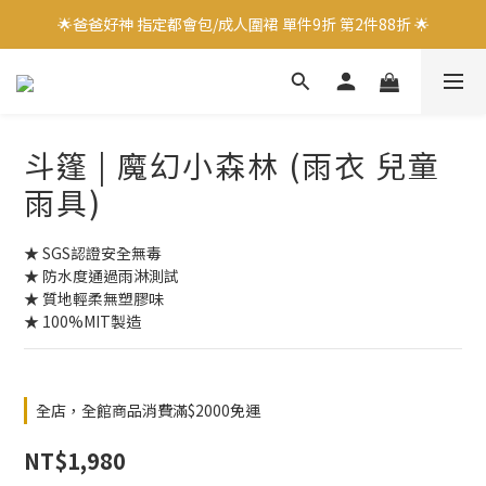
🌟爸爸好神 指定都會包/成人圍裙 單件9折 第2件88折 🌟
🌟爸爸好神 指定都會包/成人圍裙 單件9折 第2件88折 🌟
✨加入會員立即領取$100購物金✨
✨官方LINE好友募集中 送$50購物金✨
斗篷 | 魔幻小森林 (雨衣 兒童
🌟爸爸好神 指定都會包/成人圍裙 單件9折 第2件88折 🌟
雨具)
★ SGS認證安全無毒
★ 防水度通過雨淋測試
★ 質地輕柔無塑膠味
★ 100%MIT製造
全店，全館商品消費滿$2000免運
NT$1,980