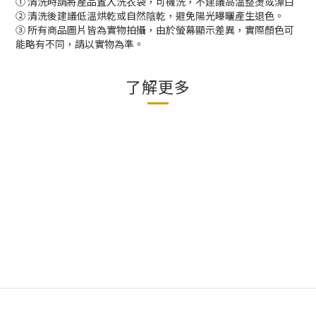
① 清洗時請將產品置入洗衣袋，可機洗，不建議高溫整燙或漂白
② 清洗後建議低溫烘乾或自然陰乾，避免陽光曝曬產生退色。
③ 所有商品圖片皆為實物拍攝，由於螢幕顯示差異，實際顏色可
能略有不同，請以實物為準。
了解更多