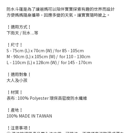
防水斗篷是為了讓爸媽可以陪伴寶寶探索有趣的世界而設計
方便媽媽隨身攜帶，因應多變的天氣，讓寶寶隨時披上。
┇適用方式┇
下雨天 / 玩水 ...等
┇尺寸┇
S - 75cm (L) x 70cm (W) / for 85 - 105cm
M - 90cm (L) x 105cm (W) / for 110 - 130cm
L - 110cm (L) x 128cm (W) / for 145 - 170cm
┇適用對象┇
大人及小孩
┇材質┇
表布 : 100% Polyester 環保高密度防水纖維
┇產地┇
100% MADE IN TAIWAN
┇注意事項┇