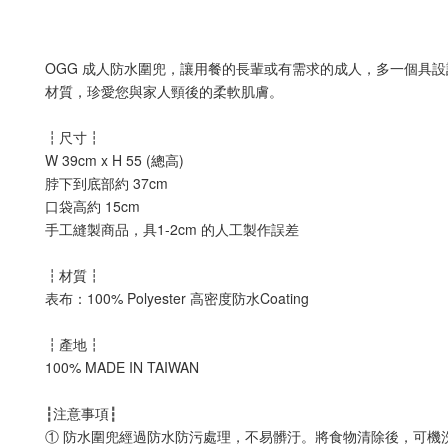
OGG 成人防水圍兜，讓用餐的長輩或有需求的成人，多一個具
材質，珍愛您與家人頸後的柔軟肌膚。
┇尺寸┇
W 39cm x H 55 (總高)
脖下到底部約 37cm
口袋高約 15cm
手工縫製商品，具1-2cm 的人工製作誤差
┇材質┇
表布：100% Polyester 高密度防水Coating
┇產地┇
100% MADE IN TAIWAN
注意事項
┇
┇
① 防水圍兜經過防水防污處理，不易髒汙。將食物清除後，可機