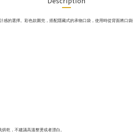
Description
設計感的選擇。彩色款圍兜，搭配隱藏式的承物口袋，使用時從背面將口
洗烘乾，不建議高溫整燙或者漂白。