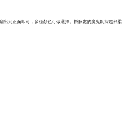
袋翻出到正面即可，多種顏色可做選擇。掛脖處的魔鬼氈採超舒柔