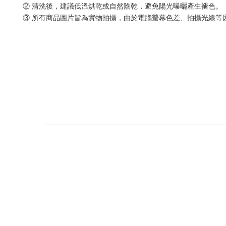
② 清洗後，建議低溫烘乾或自然陰乾，避免陽光曝曬產生褪色。
③ 所有商品圖片皆為實物拍攝，由於電腦螢幕色差、拍攝光線等