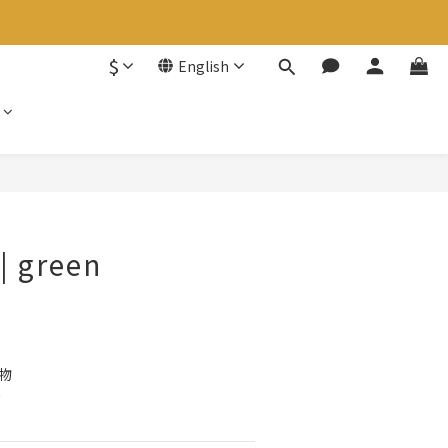
$
English
 | green
物
接