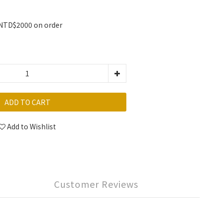
 NTD$2000 on order
ADD TO CART
Add to Wishlist
Customer Reviews