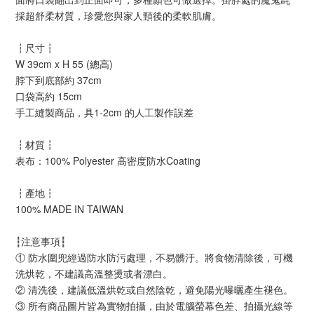
採超舒柔材質，珍愛您與家人頸後的柔軟肌膚。
┇尺寸┇
W 39cm x H 55 (總高)
脖下到底部約 37cm
口袋高約 15cm
手工縫製商品，具1-2cm 的人工製作誤差
┇材質┇
表布：100% Polyester 高密度防水Coating
┇產地┇
100% MADE IN TAIWAN
注意事項
┇
┇
① 防水圍兜經過防水防污處理，不易髒汙。將食物清除後，可機
洗烘乾，不建議高溫整燙或者漂白。
② 清洗後，建議低溫烘乾或自然陰乾，避免陽光曝曬產生褪色。
③ 所有商品圖片皆為實物拍攝，由於電腦螢幕色差、拍攝光線等