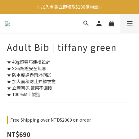
🌟爸爸好神 指定都會包/成人圍裙 單件9折 第2件88折 🌟
✨加入會員立即領取$100購物金✨
✨官方LINE好友募集中 送$50購物金✨
🌟爸爸好神 指定都會包/成人圍裙 單件9折 第2件88折 🌟
Adult Bib | tiffany green
★ 40g超輕巧便攜設計
★ SGS認證安全無毒
★ 防水度通過雨淋測試
★ 加大面積防止弄髒衣物
★ 立體圍兜 飯菜不漏接
★ 100%MIT製造
Free Shipping over NTD$2000 on order
NT$690