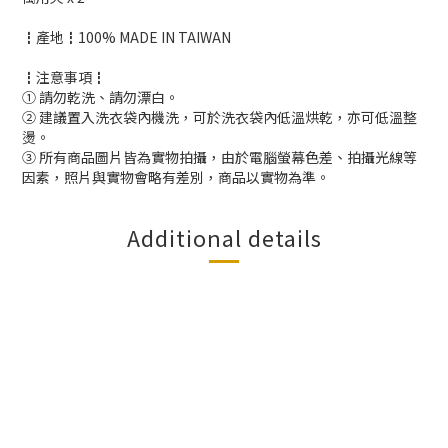
┇產地┇100% MADE IN TAIWAN
┇注意事項┇
① 請勿乾洗、請勿漂白。
② 建議置入洗衣袋內機洗，可於洗衣袋內低溫烘乾，亦可低溫整
燙。
③ 所有商品圖片皆為實物拍攝，由於電腦螢幕色差、拍攝光線等
因素，照片與實物會略有差別，商品以實物為準。
Additional details